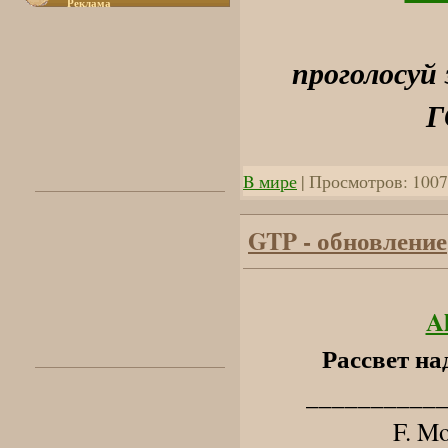
Реклама
проголосу
Г
B мире
| Просмотров: 1007
GTP - обновление
A
Рассвет на
__________
F. M