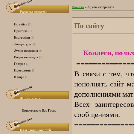
Новости
»
Архив материалов
Разделы новостей
По сайту
По сайту
[3]
Практика
[12]
Биографии
[4]
Литература
[5]
Коллеги, польз
Аудио коллекция
[5]
Видео коллекция
[0]
=============
Галерея
[2]
Программы
В связи с тем, ч
[1]
B мире
[1]
пополнять сайт м
дополнениями мате
Форма входа
Всех заинтерес
Гость
Приветствую Вас
сообщениями.
==============
Календарь новостей