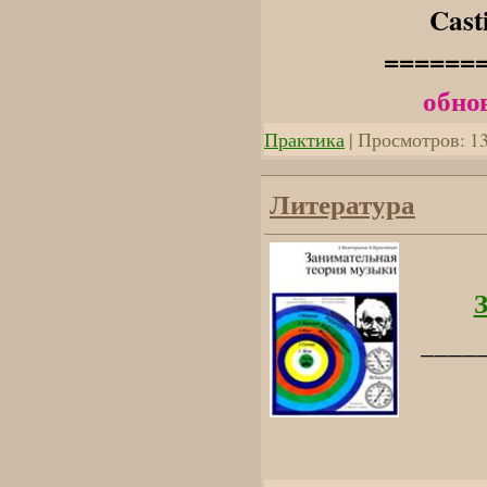
Cast
======
обно
Практика
| Просмотров: 13
Литература
____